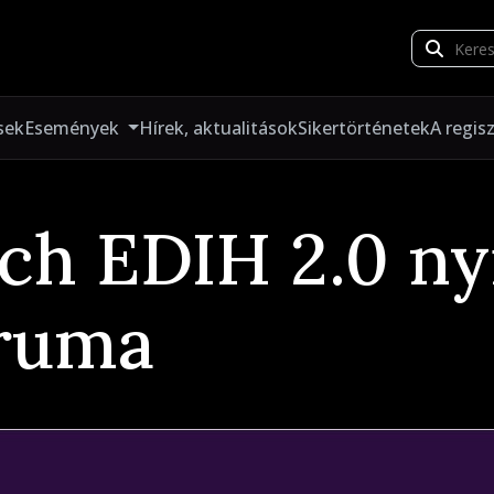
sek
Események
Hírek, aktualitások
Sikertörténetek
A regis
ech EDIH 2.0 ny
óruma