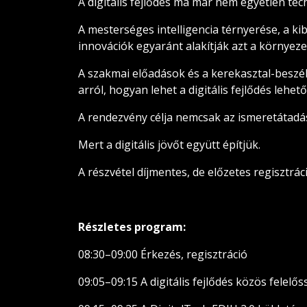
A digitális fejlődés ma már nem egyetlen tec
A mesterséges intelligencia térnyerése, a kib
innovációk egyaránt alakítják azt a környez
A szakmai előadások és a kerekasztal-beszélg
arról, hogyan lehet a digitális fejlődés leh
A rendezvény célja nemcsak az ismeretátadá
Mert a digitális jövőt együtt építjük.
A részvétel díjmentes, de előzetes regisztrá
Részletes program:
08:30–09:00 Érkezés, regisztráció
09:05–09:15 A digitális fejlődés közös felelős