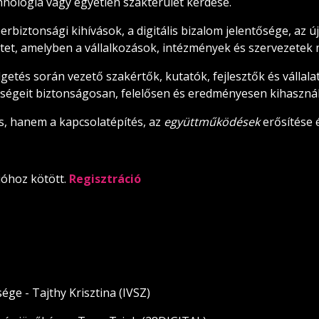
hnológia vagy egyetlen szakterület kérdése.
erbiztonsági kihívások, a digitális bizalom jelentősége, az ú
etet, amelyben a vállalkozások, intézmények és szervezete
etés során vezető szakértők, kutatók, fejlesztők és vállala
etőségeit biztonságosan, felelősen és eredményesen kihasznál
s, hanem a kapcsolatépítés, az
együttműködések
erősítése 
cióhoz kötött.
Regisztráció
sége - Tajthy Krisztina (IVSZ)