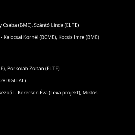
y Csaba (BME), Szántó Linda (ELTE)
? - Kalocsai Kornél (BCME), Kocsis Imre (BME)
ME), Porkoláb Zoltán (ELTE)
 (28DIGITAL)
 kézből - Kerecsen Éva (Lexa projekt), Miklós