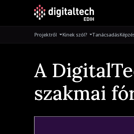
Projektről
Kinek szól?
Tanácsadás
Képzé
A DigitalT
szakmai f