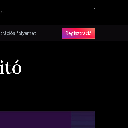
ztrációs folyamat
Regisztráció
itó