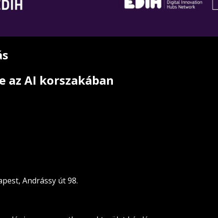
ás
re az AI korszakában
est, Andrássy út 98.