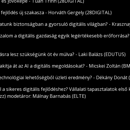
e és jövőképe - Tuan Trinh (28DIGITAL)
s fejlődés új szakasza - Horváth Gergely (28DIGITAL)
tunk biztonságban a gyorsuló digitális világban? - Kraszna
 bizalom a digitális gazdaság egyik legértékesebb erőforrása
ásra lesz szükségünk öt év múlva? - Laki Balázs (EDUTUS)
kítja át az AI a digitális megoldásokat? - Micskei Zoltán (B
 technológiai lehetőségből üzleti eredmény? - Dékány Donát
 a sikeres digitális fejlődéshez? Vállalati tapasztalatok első
zz) modetáror: Málnay Barnabás (ELTE)