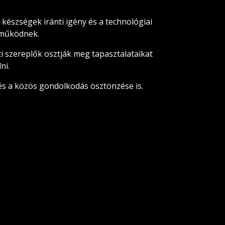
j készségek iránti igény és a technológiai
k működnek.
ti szereplők osztják meg tapasztalataikat
ni.
és a közös gondolkodás ösztönzése is.