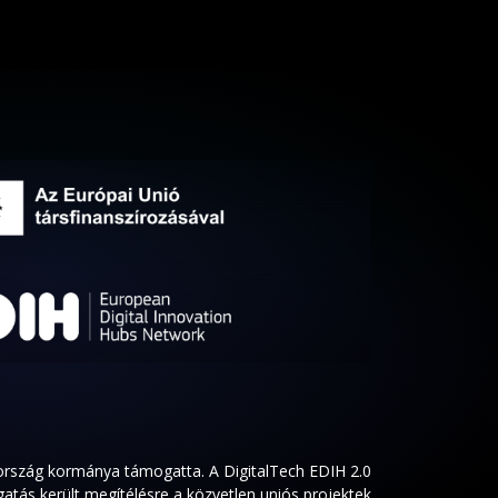
rország kormánya támogatta. A DigitalTech EDIH 2.0
atás került megítélésre a közvetlen uniós projektek