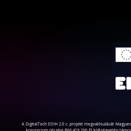
A DigitalTech EDIH 2.0 c. projekt megvalósulását Magya
konzorcium részére 860.419.200 Ft költségvetési támog