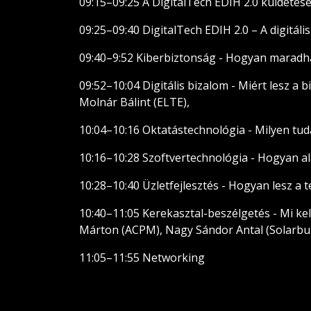
09:15–09:25 A DigitalTech EDIH 2.0 küldetés
09:25–09:40 DigitalTech EDIH 2.0 – A digitáli
09:40–9:52 Kiberbiztonság - Hogyan maradha
09:52–10:04 Digitális bizalom - Miért lesz a
Molnár Bálint (ELTE),
10:04–10:16 Oktatástechnológia - Milyen tud
10:16–10:28 Szoftvertechnológia - Hogyan ala
10:28–10:40 Üzletfejlesztés - Hogyan lesz a
10:40–11:05 Kerekasztal-beszélgetés - Mi kell
Márton (ACPM), Nagy Sándor Antal (Solarbu
11:05–11:55 Networking