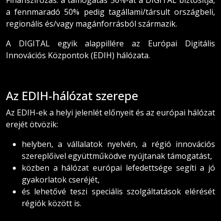
Finanszírozás: a támogatás 50%-át a DIGITAL biztosítja,
a fennmaradó 50% pedig tagállami/társult országbeli,
regionális és/vagy magánforrásból származik.
A DIGITAL egyik alappillére az Európai Digitális
Innovációs Központok (EDIH) hálózata.
Az EDIH-hálózat szerepe
Az EDIH-ek a helyi jelenlét előnyeit és az európai hálózat
erejét ötvözik:
helyben, a vállalatok nyelvén, a régió innovációs
szereplőivel együttműködve nyújtanak támogatást,
közben a hálózat európai lefedettsége segíti a jó
gyakorlatok cseréjét,
és lehetővé teszi speciális szolgáltatások elérését
régiók között is.