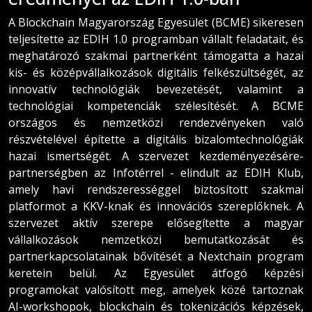
A Blockchain Magyarország Egyesület (BCME) sikeresen
teljesítette az EDIH 1.0 programban vállalt feladatait, és
meghatározó szakmai partnerként támogatta a hazai
kis- és középvállalkozások digitális felkészültségét, az
innovatív technológiák bevezetését, valamint a
technológiai kompetenciák szélesítését. A BCME
országos és nemzetközi rendezvényeken való
részvételével építette a digitális bizalomtechnológiák
hazai ismertségét. A szervezet kezdeményezésére-
partnerségben az Infotérrel - elindult az EDIH Klub,
amely havi rendszerességgel biztosított szakmai
platformot a KKV-knak és innovációs szereplőknek. A
szervezet aktív szerepe elősegítette a magyar
vállalkozások nemzetközi bemutatkozását és
partnerkapcsolatainak bővítését a Nextchain program
keretein belül. Az Egyesület átfogó képzési
programokat valósított meg, amelyek közé tartoznak
AI-workshopok, blockchain és tokenizációs képzések,