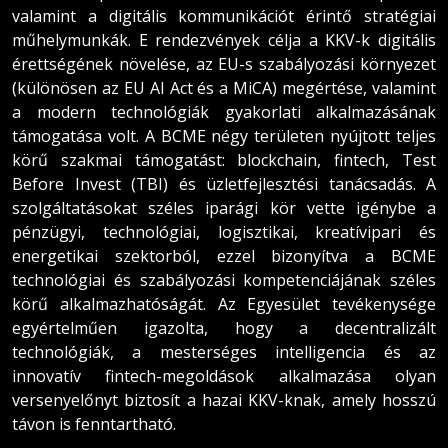
valamint a digitális kommunikációt érintő stratégiai
műhelymunkák. E rendezvények célja a KKV-k digitális
érettségének növelése, az EU-s szabályozási környezet
(különösen az EU AI Act és a MiCA) megértése, valamint
a modern technológiák gyakorlati alkalmazásának
támogatása volt. A BCME négy területen nyújtott teljes
körű szakmai támogatást: blockchain, fintech, Test
Before Invest (TBI) és üzletfejlesztési tanácsadás. A
szolgáltatásokat széles iparági kör vette igénybe a
pénzügyi, technológiai, logisztikai, kreatívipari és
energetikai szektorból, ezzel bizonyítva a BCME
technológiai és szabályozási kompetenciájának széles
körű alkalmazhatóságát. Az Egyesület tevékenysége
egyértelműen igazolta, hogy a decentralizált
technológiák, a mesterséges intelligencia és az
innovatív fintech-megoldások alkalmazása olyan
versenyelőnyt biztosít a hazai KKV-knak, amely hosszú
távon is fenntartható.