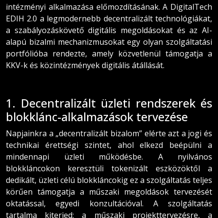
intézményi alkalmazása előmozdításának. A DigitalTech
EDIH 2.0 a legmodernebb decentralizált technológiákat,
a szabályozáskövető digitális megoldásokat és az AI-
alapú bizalmi mechanizmusokat egy olyan szolgáltatási
portfólióba rendezte, amely közvetlenül támogatja a
KKV-k és közintézmények digitális átállását.
1. Decentralizált üzleti rendszerek és
blokklánc-alkalmazások tervezése
Napjainkra a „decentralizált bizalom” elérte azt a jogi és
technikai érettségi szintet, ahol elkezd beépülni a
mindennapi üzleti működésbe. A nyilvános
blokkláncokon keresztüli tokenizált eszközöktől a
dedikált, üzleti célú blokkláncokig ez a szolgáltatás teljes
körűen támogatja a műszaki megoldások tervezését
oktatással, egyedi konzultációval. A szolgáltatás
tartalma kiterjed: a műszaki projekttervezésre, a