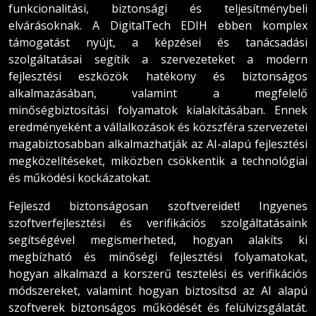
funkcionalitási, biztonsági és teljesítménybeli
elvárásoknak. A DigitalTech EDIH ebben komplex
támogatást nyújt, a képzései és tanácsadási
szolgáltatásai segítik a szervezeteket a modern
fejlesztési eszközök hatékony és biztonságos
alkalmazásában, valamint a megfelelő
minőségbiztosítási folyamatok kialakításában. Ennek
eredményeként a vállalkozások és közszféra szervezetei
magabiztosabban alkalmazhatják az AI-alapú fejlesztési
megközelítéseket, miközben csökkentik a technológiai
és működési kockázatokat.
Fejleszd biztonságosan szoftvereidet! Ingyenes
szoftverfejlesztési és verifikációs szolgáltatásaink
segítségével megismerheted, hogyan alakíts ki
megbízható és minőségi fejlesztési folyamatokat,
hogyan alkalmazd a korszerű tesztelési és verifikációs
módszereket, valamint hogyan biztosítsd az AI alapú
szoftverek biztonságos működését és felülvizsgálatát.