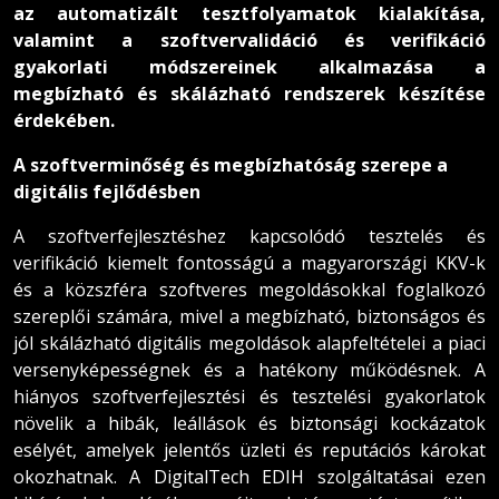
az automatizált tesztfolyamatok kialakítása,
valamint a szoftvervalidáció és verifikáció
gyakorlati módszereinek alkalmazása a
megbízható és skálázható rendszerek készítése
érdekében.
A szoftverminőség és megbízhatóság szerepe a
digitális fejlődésben
A szoftverfejlesztéshez kapcsolódó tesztelés és
verifikáció kiemelt fontosságú a magyarországi KKV-k
és a közszféra szoftveres megoldásokkal foglalkozó
szereplői számára, mivel a megbízható, biztonságos és
jól skálázható digitális megoldások alapfeltételei a piaci
versenyképességnek és a hatékony működésnek. A
hiányos szoftverfejlesztési és tesztelési gyakorlatok
növelik a hibák, leállások és biztonsági kockázatok
esélyét, amelyek jelentős üzleti és reputációs károkat
okozhatnak. A DigitalTech EDIH szolgáltatásai ezen