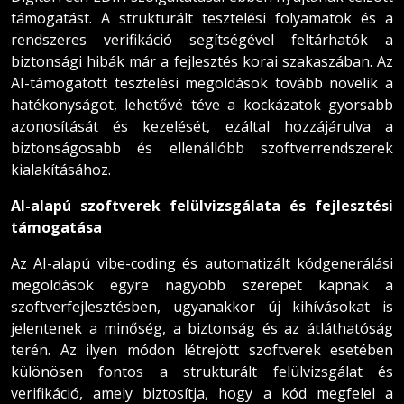
támogatást. A strukturált tesztelési folyamatok és a
rendszeres verifikáció segítségével feltárhatók a
biztonsági hibák már a fejlesztés korai szakaszában. Az
AI-támogatott tesztelési megoldások tovább növelik a
hatékonyságot, lehetővé téve a kockázatok gyorsabb
azonosítását és kezelését, ezáltal hozzájárulva a
biztonságosabb és ellenállóbb szoftverrendszerek
kialakításához.
AI-alapú szoftverek felülvizsgálata és fejlesztési
támogatása
Az AI-alapú vibe-coding és automatizált kódgenerálási
megoldások egyre nagyobb szerepet kapnak a
szoftverfejlesztésben, ugyanakkor új kihívásokat is
jelentenek a minőség, a biztonság és az átláthatóság
terén. Az ilyen módon létrejött szoftverek esetében
különösen fontos a strukturált felülvizsgálat és
verifikáció, amely biztosítja, hogy a kód megfelel a