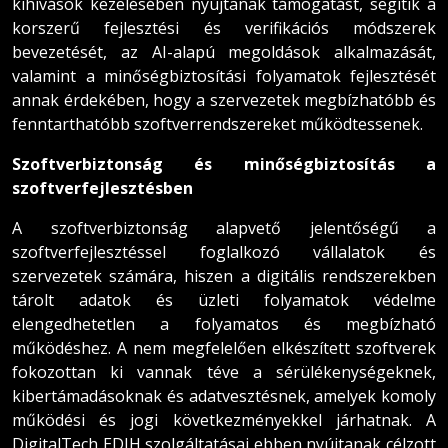
kihívások kezelésében nyújtanak támogatást, segítik a
korszerű fejlesztési és verifikációs módszerek
bevezetését, az AI-alapú megoldások alkalmazását,
valamint a minőségbiztosítási folyamatok fejlesztését
annak érdekében, hogy a szervezetek megbízhatóbb és
fenntarthatóbb szoftverrendszereket működtessenek.
Szoftverbiztonság és minőségbiztosítás a
szoftverfejlesztésben
A szoftverbiztonság alapvető jelentőségű a
szoftverfejlesztéssel foglalkozó vállalatok és
szervezetek számára, hiszen a digitális rendszerekben
tárolt adatok és üzleti folyamatok védelme
elengedhetetlen a folyamatos és megbízható
működéshez. A nem megfelelően elkészített szoftverek
fokozottan ki vannak téve a sérülékenységeknek,
kibertámadásoknak és adatvesztésnek, amelyek komoly
működési és jogi következményekkel járhatnak. A
DigitalTech EDIH szolgáltatásai ebben nyújtanak célzott